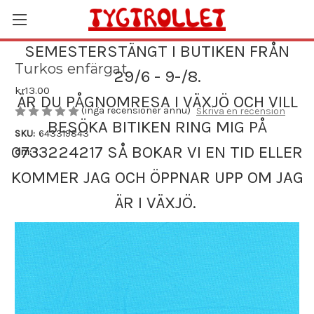
SEMESTERSTÄNGT I BUTIKEN FRÅN
Turkos enfärgat
29/6 - 9-/8.
kr13.00
ÄR DU PÅGNOMRESA I VÄXJÖ OCH VILL
(inga recensioner ännu)
Skriva en recension
BESÖKA BITIKEN RING MIG PÅ
SKU:
643319843
0733224217 SÅ BOKAR VI EN TID ELLER
dm:
1
KOMMER JAG OCH ÖPPNAR UPP OM JAG
ÄR I VÄXJÖ.