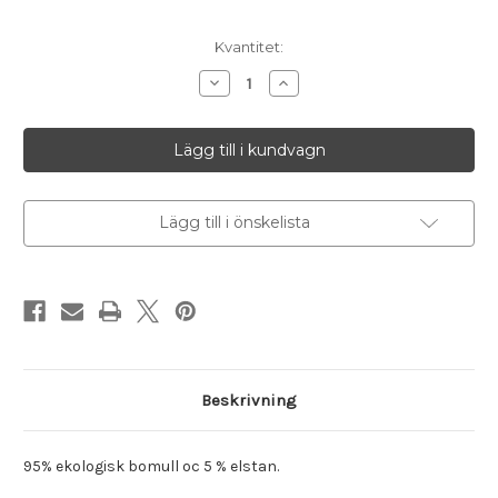
Nuvarande
Kvantitet:
lager:
Minska
Öka
antalet
antalet
Turkos
Turkos
enfärgat
enfärgat
Lägg till i önskelista
Beskrivning
95% ekologisk bomull oc 5 % elstan.