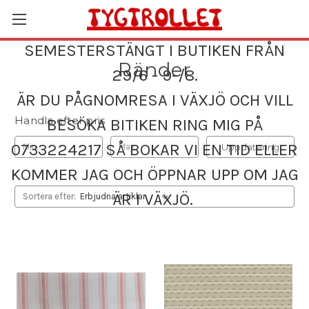
SEMESTERSTÄNGT I BUTIKEN FRÅN
Ränder
29/6 - 9-/8.
ÄR DU PÅGNOMRESA I VÄXJÖ OCH VILL
Handla efter pris
BESÖKA BITIKEN RING MIG PÅ
0733224217 SÅ BOKAR VI EN TID ELLER
Uppdatering
KOMMER JAG OCH ÖPPNAR UPP OM JAG
ÄR I VÄXJÖ.
Sortera efter: