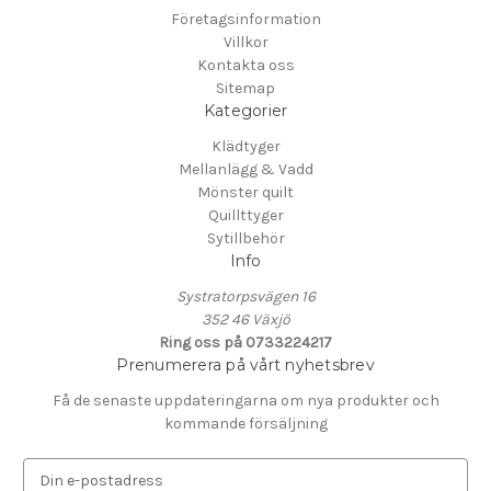
Företagsinformation
Villkor
Kontakta oss
Sitemap
Kategorier
Klädtyger
Mellanlägg & Vadd
Mönster quilt
Quillttyger
Sytillbehör
Info
Systratorpsvägen 16
352 46 Växjö
Ring oss på 0733224217
Prenumerera på vårt nyhetsbrev
Få de senaste uppdateringarna om nya produkter och
kommande försäljning
E