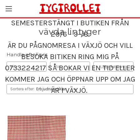
SEMESTERSTÄNGT I BUTIKEN FRÅN
vävda lintyger
29/6 - 9-/8.
ÄR DU PÅGNOMRESA I VÄXJÖ OCH VILL
Handla efter pris
BESÖKA BITIKEN RING MIG PÅ
0733224217 SÅ BOKAR VI EN TID ELLER
Uppdatering
KOMMER JAG OCH ÖPPNAR UPP OM JAG
ÄR I VÄXJÖ.
Sortera efter: