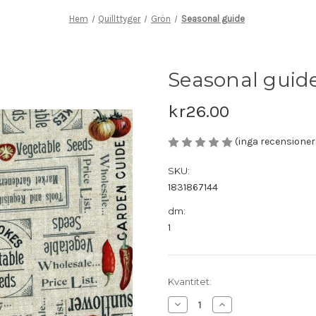
Hem
Quillttyger
Grön
Seasonal guide
Seasonal guid
kr26.00
(inga recensione
SKU:
1831867144
dm:
1
Nuvarande
Kvantitet:
lager:
Minska
Öka
antalet
antalet