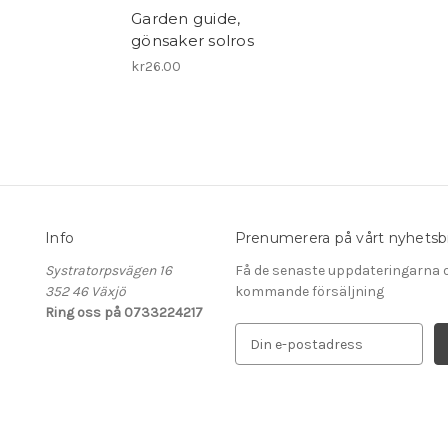
Garden guide,
gönsaker solros
kr26.00
Info
Prenumerera på vårt nyhetsb
Systratorpsvägen 16
Få de senaste uppdateringarna 
352 46 Växjö
kommande försäljning
Ring oss på 0733224217
E
-
p
o
s
t