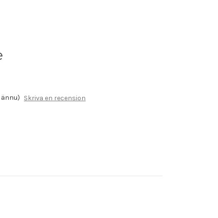
e
r ännu)
Skriva en recension