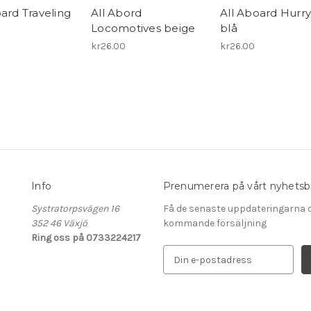
ard Traveling
All Abord
All Aboard Hurr
Locomotives beige
blå
kr26.00
kr26.00
Info
Prenumerera på vårt nyhetsb
Systratorpsvägen 16
Få de senaste uppdateringarna 
352 46 Växjö
kommande försäljning
Ring oss på 0733224217
E
-
p
o
s