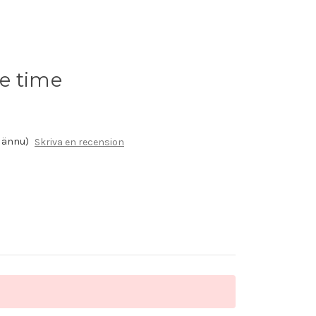
he time
r ännu)
Skriva en recension