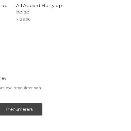
y up
All Aboard Hurry up
beige
kr26.00
rev
om nya produkter och