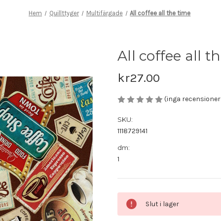
Hem
Quillttyger
Multifärgade
All coffee all the time
All coffee all t
kr27.00
(inga recensione
SKU:
1118729141
dm:
1
Nuvarande
Slut i lager
lager: